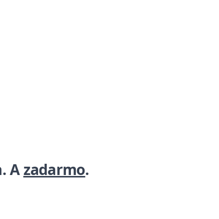
a. A
zadarmo
.