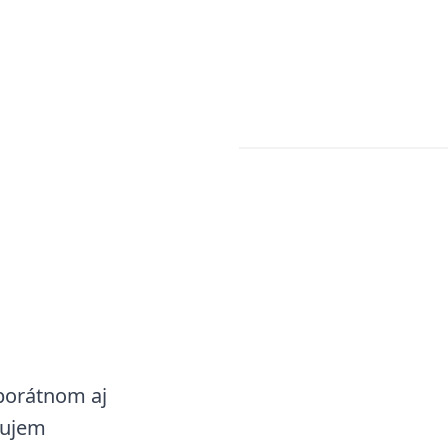
a
porátnom aj
nujem