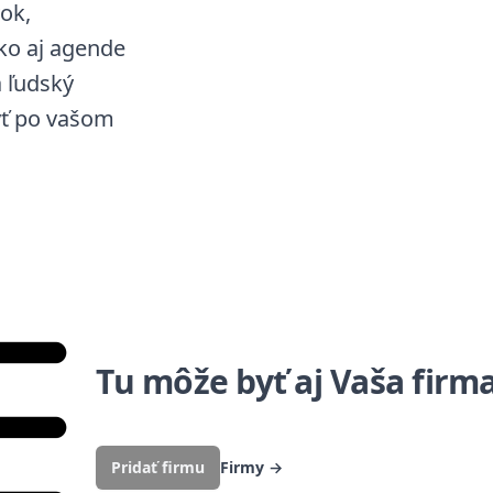
ok,
ko aj agende
 ľudský
byť po vašom
Tu môže byť aj Vaša firm
Pridať firmu
Firmy
→