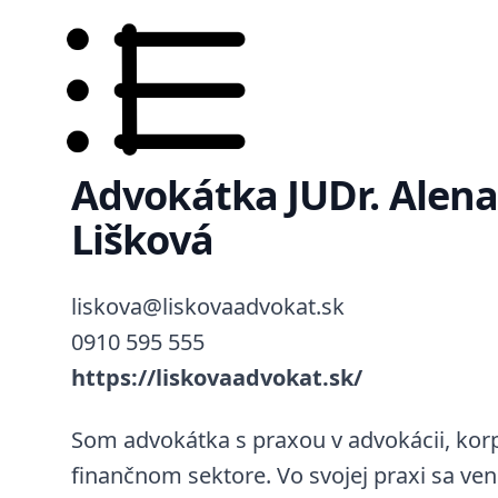
Advokátka JUDr. Alen
Lišková
liskova@liskovaadvokat.sk
0910 595 555
https://liskovaadvokat.sk/
Som advokátka s praxou v advokácii, kor
finančnom sektore. Vo svojej praxi sa ve