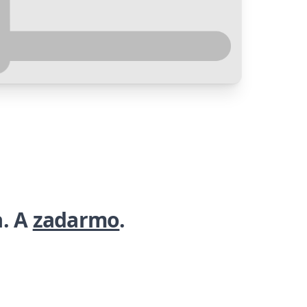
a. A
zadarmo
.