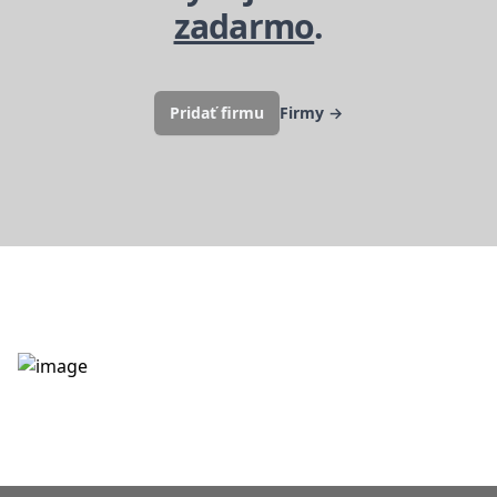
zadarmo
.
Pridať firmu
Firmy
→