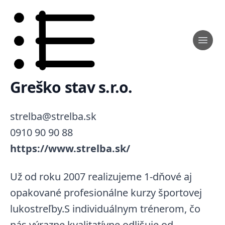
Greško stav s.r.o.
strelba@strelba.sk
0910 90 90 88
https://www.strelba.sk/
Už od roku 2007 realizujeme 1-dňové aj
opakované profesionálne kurzy športovej
lukostreľby.S individuálnym trénerom, čo
nás výrazne kvalitatívne odlišuje od