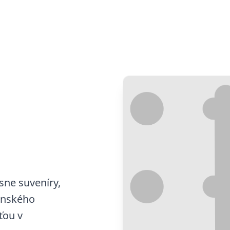
ásne suveníry,
venského
ťou v