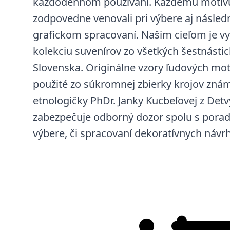
každodennom používaní. Každému motív
zodpovedne venovali pri výbere aj násle
grafickom spracovaní. Našim cieľom je vy
kolekciu suvenírov zo všetkých šestnásti
Slovenska. Originálne vzory ľudových mot
použité zo súkromnej zbierky krojov znám
etnologičky PhDr. Janky Kucbeľovej z Det
zabezpečuje odborný dozor spolu s pora
výbere, či spracovaní dekoratívnych návr