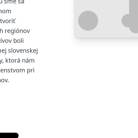
u sme sa
dnom
tvoriť
ch regiónov
ívov boli
ej slovenskej
vy, ktorá nám
denstvom pri
hov.