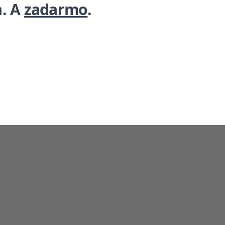
a. A
zadarmo
.