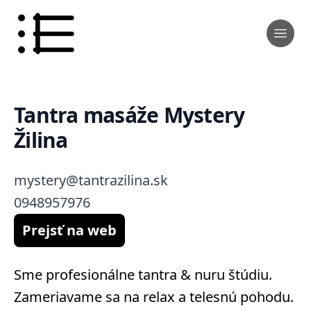
Tantra masáže Mystery
Žilina
mystery@tantrazilina.sk
0948957976
Prejsť na web
Sme profesionálne tantra & nuru štúdiu.
Zameriavame sa na relax a telesnú pohodu.