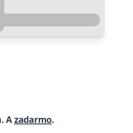
a. A
zadarmo
.