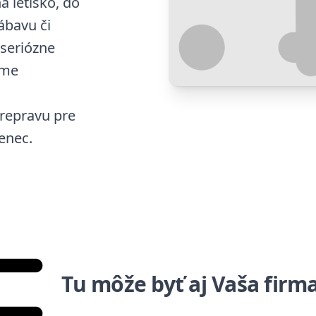
 letisko, do
ábavu či
 seriózne
ame
repravu pre
Senec.
Tu môže byť aj Vaša firm