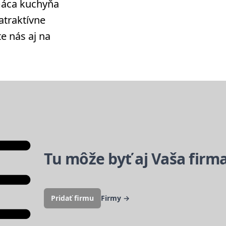
máca kuchyňa
 atraktívne
te nás aj na
Tu môže byť aj Vaša firm
Pridať firmu
Firmy
→