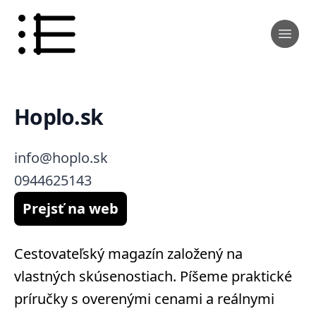
Hoplo.sk
info@hoplo.sk
0944625143
Prejsť na web
Cestovateľský magazín založený na
vlastných skúsenostiach. Píšeme praktické
príručky s overenými cenami a reálnymi