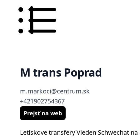
M trans Poprad
m.markoci@centrum.sk
+421902754367
Prejsť na web
Letiskove transfery Vieden Schwechat na 