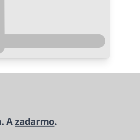
a. A
zadarmo
.