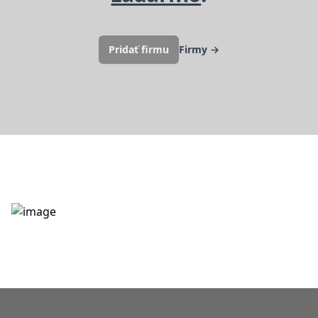
Pridať firmu
Firmy
→