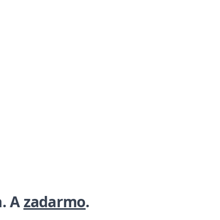
a. A
zadarmo
.