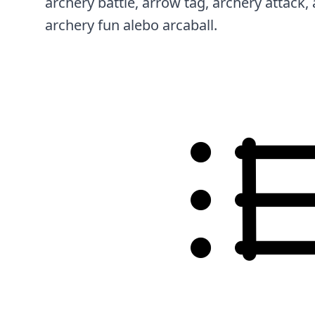
archery battle, arrow tag, archery attack, 
archery fun alebo arcaball.