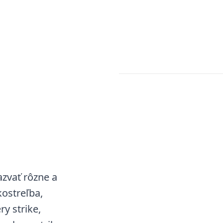
zvať rôzne a
kostreľba,
y strike,