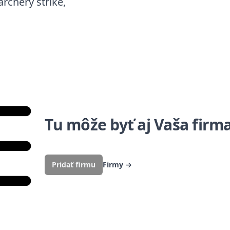
archery strike,
Tu môže byť aj Vaša firm
Pridať firmu
Firmy
→