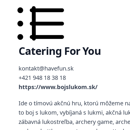
Catering For You
kontakt@havefun.sk
+421 948 18 38 18
https://www.bojslukom.sk/
Ide o tímovú akčnú hru, ktorú môžeme na
to boj s lukom, vybíjaná s lukmi, akčná lu
zábavná lukostreľba, archery game, archer