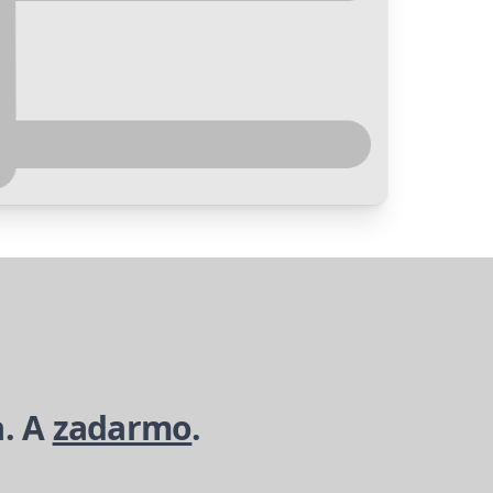
a. A
zadarmo
.