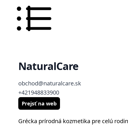
NaturalCare
obchod@naturalcare.sk
+421948833900
Prejsť na web
Grécka prírodná kozmetika pre celú rodin