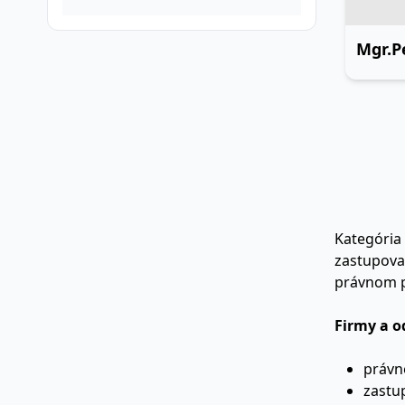
Kategória
zastupovan
právnom pr
Firmy a o
právn
zastu