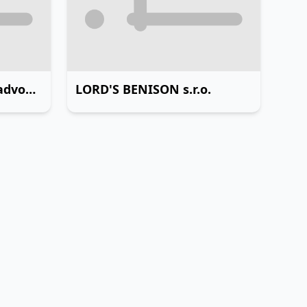
JUDr. Peter Roháček, advokátska kancelária
LORD'S BENISON s.r.o.