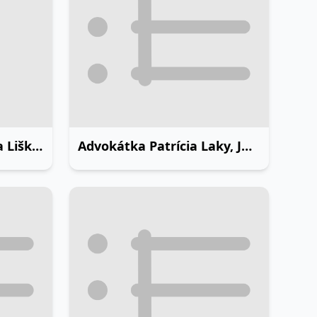
Advokátka JUDr. Alena Lišková
Advokátka Patrícia Laky, JUDr., LL.M.