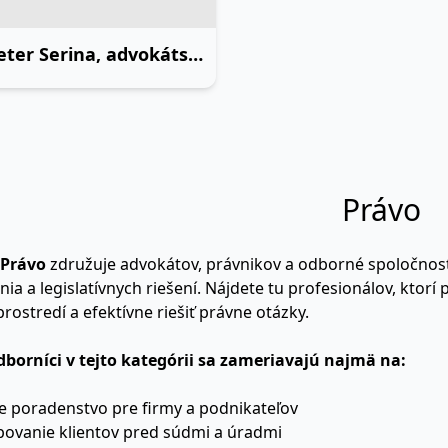
Mgr.Peter Serina, advokátska kancelária s. r. o.
Právo
Právo
združuje advokátov, právnikov a odborné spoločnost
ia a legislatívnych riešení. Nájdete tu profesionálov, ktor
ostredí a efektívne riešiť právne otázky.
dborníci v tejto kategórii sa zameriavajú najmä na:
e poradenstvo pre firmy a podnikateľov
povanie klientov pred súdmi a úradmi