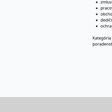
zmluv
praco
obcho
dedič
ochra
Kategória 
poradenst