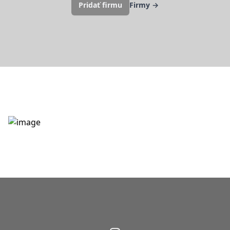
Pridať firmu
Firmy
→