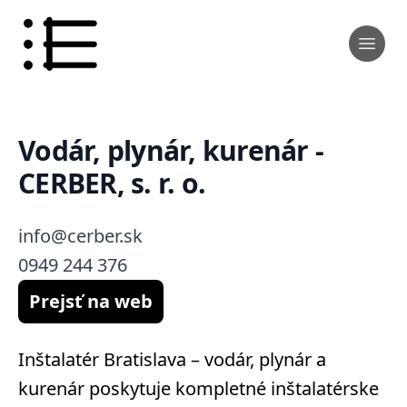
Vodár, plynár, kurenár -
CERBER, s. r. o.
info@cerber.sk
0949 244 376
Prejsť na web
Inštalatér Bratislava – vodár, plynár a
kurenár poskytuje kompletné inštalatérske